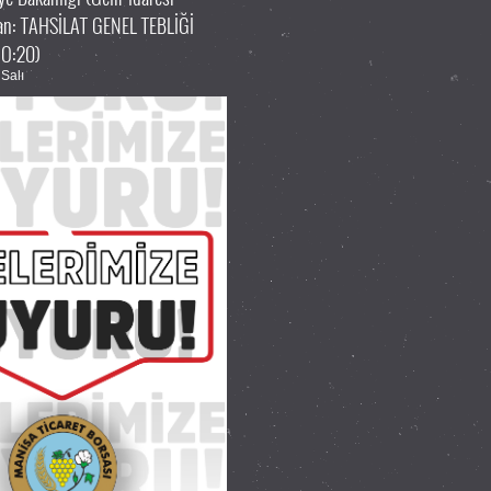
dan: TAHSİLAT GENEL TEBLİĞİ
NO:20)
Salı