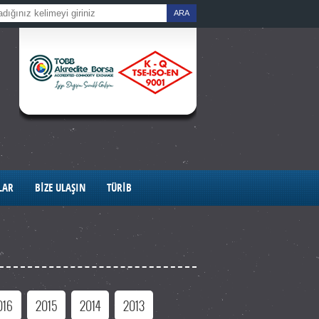
ARA
LAR
BİZE ULAŞIN
TÜRİB
016
2015
2014
2013