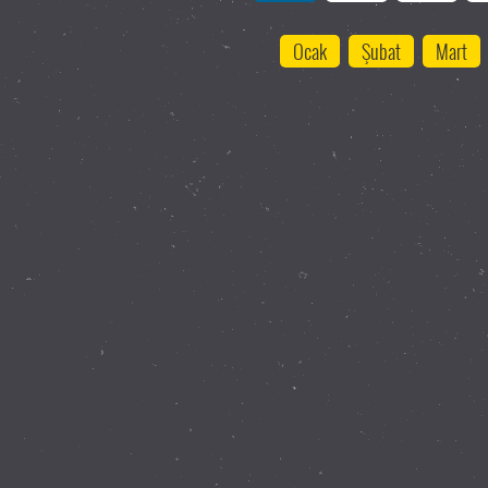
Ocak
Şubat
Mart