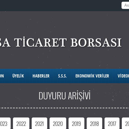
ON
ÜYELİK
HABERLER
S.S.S.
EKONOMİK VERİLER
VİDEO
DUYURU ARİŞİVİ
2023
2022
2021
2020
2019
2018
2017
2