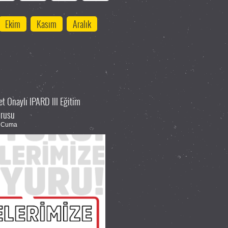
Ekim
Kasım
Aralık
 Onaylı IPARD III Eğitim
urusu
6 Cuma