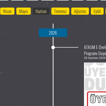
Nisan
Mayıs
Haziran
Temmuz
Ağustos
Eylül
2026
ATAUM E-Devlet
Programı Duy
26 Haziran 202