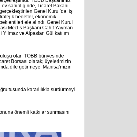
rçekleştirildi. TOBB Başkanımız 
 ev sahipliğinde, Ticaret Bakanı 
gerçekleştirilen Genel Kurul’da; iş 
ratejik hedefler, ekonomik 
eklentileri ele alındı. Genel Kurul 
sası Meclis Başkanı Cahit Yayman 
i Yılmaz ve Alpaslan Gül katılım 
ruluşu olan TOBB bünyesinde 
caret Borsası olarak; üyelerimizin 
ormda dile getirmeye, Manisa’mızın 
ğrultusunda kararlılıkla sürdürmeyi 
yonuna önemli katkılar sunmasını 