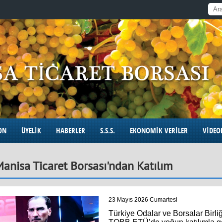
ON
ÜYELİK
HABERLER
S.S.S.
EKONOMİK VERİLER
VİDEO
anisa Ticaret Borsası'ndan Katılım
23 Mayıs 2026 Cumartesi
Türkiye Odalar ve Borsalar Birli