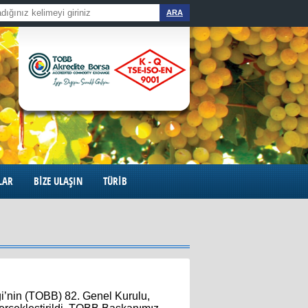
ARA
LAR
BİZE ULAŞIN
TÜRİB
ği’nin (TOBB) 82. Genel Kurulu, 