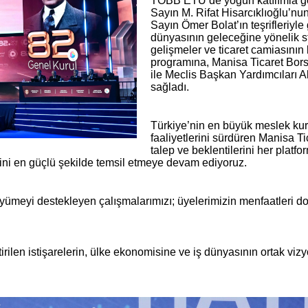
TOBB ETÜ’de yoğun katılımla ge
Sayın M. Rifat Hisarcıklıoğlu’nun
Sayın Ömer Bolat’ın teşrifleriyle 
dünyasının geleceğine yönelik st
gelişmeler ve ticaret camiasının b
programına, Manisa Ticaret Bor
ile Meclis Başkan Yardımcıları Al
sağladı.
Türkiye’nin en büyük meslek ku
faaliyetlerini sürdüren Manisa Ti
talep ve beklentilerini her platf
ini en güçlü şekilde temsil etmeye devam ediyoruz.
büyümeyi destekleyen çalışmalarımızı; üyelerimizin menfaatleri do
ilen istişarelerin, ülke ekonomisine ve iş dünyasının ortak viz