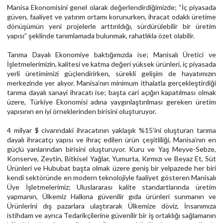
Manisa Ekonomisini genel olarak değerlendirdiğimizde; “İç piyasada
güven, faaliyet ve yatırım ortamı korunurken, ihracat odaklı üretime
dönüşümün yeni projelerle arttırıldığı, sürdürülebilir bir üretim
yapısı” şeklinde tanımlamada bulunmak, rahatlıkla özet olabilir.
Tarıma Dayalı Ekonomiye baktığımızda ise; Manisalı Üretici ve
İşletmelerimizin, kalitesi ve katma değeri yüksek ürünleri, iç piyasada
yerli üretimimizi güçlendirirken, sürekli gelişim de hayatımızın
merkezinde yer alıyor. Manisa’nın minimum ithalatla gerçekleştirdiği
tarıma dayalı sanayi ihracatı ise; başta cari açığın kapatılması olmak
üzere, Türkiye Ekonomisi adına yaygınlaştırılması gereken üretim
yapısının en iyi örneklerinden birisini oluşturuyor.
4 milyar $ civarındaki ihracatının yaklaşık %15’ini oluşturan tarıma
dayalı ihracatçı yapısı ve ihraç edilen ürün çeşitliliği, Manisa’nın en
güçlü yanlarından birisini oluşturuyor. Kuru ve Yaş Meyve-Sebze,
Konserve, Zeytin, Bitkisel Yağlar, Yumurta, Kırmızı ve Beyaz Et, Süt
Ürünleri ve Hububat başta olmak üzere geniş bir yelpazede her biri
kendi sektöründe en modern teknolojiyle faaliyet gösteren Manisalı
Üye İşletmelerimiz; Uluslararası kalite standartlarında üretim
yapmanın, Ülkemiz Halkına güvenilir gıda ürünleri sunmanın ve
Ürünlerini dış pazarlara ulaştırarak Ülkemize döviz, İnsanımıza
istihdam ve ayrıca Tedarikçilerine güvenilir bir iş ortaklığı sağlamanın