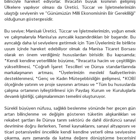
bilinciyle hareket ediyorlar. İhracatın büyük kısmının gelişmiş
Ülkelere yapılıyor olması da Üretici, Tüccar ve İşletmelerimizin
ulaştığı seviyenin ve “Günümüzün Milli Ekonomisinin Bir Gerekliliği”
olduğunun göstergesidir.
Bu seviye; Manisalı Üretici, Tüccar ve İşletmelerimizin, yoğun emek
ve çalışmalarıyla Manisa’ya ayrıcalık kazandırdıkları bir başarıdır. Bu
ayrıcalığı daha iyi seviyelere getirmek için Tüm Üyelerimiz ile birlikte
uyum içinde hareket edebiliyor olmak da Manisa Ticaret Borsası
olarak en önem verdiğimiz hususlardan birisidir. Bu kapsamda;
*Kendi kendine yeterlilikle büyüme, *İhracatta hacim ve çeşitliliğin
yükseltilmesi, *Coğrafi İşaret Tescilleri ve Dünya standartlarında
markalaşmanın artması, *Üyelerimizin meslekî faaliyetlerinin
desteklenmesi, *Genç ve Kadın Müteşebbisliğin gelişmesi, *KOBİ
ölçeğinde yatırım ve proje sayısının artması ve *Tüm bu hususlarda
çalışma ortamının iyileştirilmesi için Paydaş Kurum ve Kuruluşlarla
devamlı işbirliği, çalışmalarımızın temelini oluşturuyor.
Sürekli büyüyen nüfusu, sağlıklı beslenme yönünde her geçen gün
artan bilinçlenme ve değişim gösteren tüketim alışkanlıkları ve
rekabet şartları ile Dünya tarım sektörü de dahil dördüncü sanayi
devrimine doğru ilerlerken, Temel kaynaklarını, sanayi altyapısını ve
ticari potansiyelini öncelikle kendi kendine yeterli olma seviyesine
çıkarma, aynı zamanda da katma değere dönüştürme becerisini