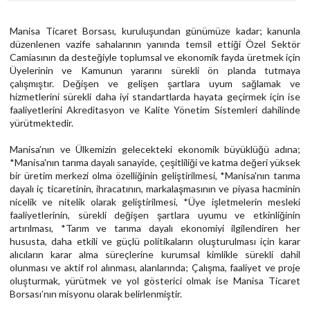
Manisa Ticaret Borsası, kuruluşundan günümüze kadar; kanunla
düzenlenen vazife sahalarının yanında temsil ettiği Özel Sektör
Camiasının da desteğiyle toplumsal ve ekonomik fayda üretmek için
Üyelerinin ve Kamunun yararını sürekli ön planda tutmaya
çalışmıştır. Değişen ve gelişen şartlara uyum sağlamak ve
hizmetlerini sürekli daha iyi standartlarda hayata geçirmek için ise
faaliyetlerini Akreditasyon ve Kalite Yönetim Sistemleri dahilinde
yürütmektedir.
Manisa’nın ve Ülkemizin gelecekteki ekonomik büyüklüğü adına;
*Manisa'nın tarıma dayalı sanayide, çeşitliliği ve katma değeri yüksek
bir üretim merkezi olma özelliğinin geliştirilmesi, *Manisa'nın tarıma
dayalı iç ticaretinin, ihracatının, markalaşmasının ve piyasa hacminin
nicelik ve nitelik olarak geliştirilmesi, *Üye işletmelerin mesleki
faaliyetlerinin, sürekli değişen şartlara uyumu ve etkinliğinin
artırılması, *Tarım ve tarıma dayalı ekonomiyi ilgilendiren her
hususta, daha etkili ve güçlü politikaların oluşturulması için karar
alıcıların karar alma süreçlerine kurumsal kimlikle sürekli dahil
olunması ve aktif rol alınması, alanlarında; Çalışma, faaliyet ve proje
oluşturmak, yürütmek ve yol gösterici olmak ise Manisa Ticaret
Borsası’nın misyonu olarak belirlenmiştir.