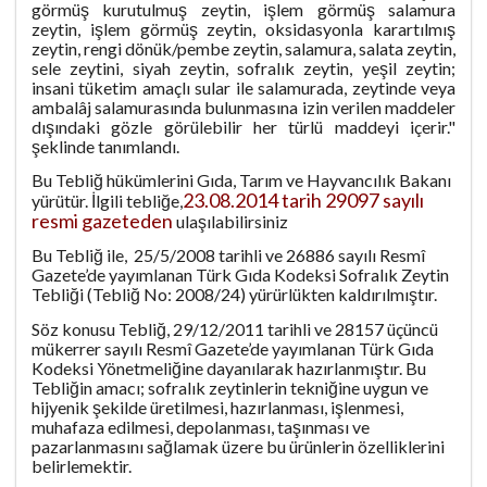
görmüş kurutulmuş zeytin, işlem görmüş salamura
zeytin, işlem görmüş zeytin, oksidasyonla karartılmış
zeytin, rengi dönük/pembe zeytin, salamura, salata zeytin,
sele zeytini, siyah zeytin, sofralık zeytin, yeşil zeytin;
insani tüketim amaçlı sular ile salamurada, zeytinde veya
ambalâj salamurasında bulunmasına izin verilen maddeler
dışındaki gözle görülebilir her türlü maddeyi içerir."
şeklinde tanımlandı.
Bu Tebliğ hükümlerini Gıda, Tarım ve Hayvancılık Bakanı
23.08.2014 tarih 29097 sayılı
yürütür. İlgili tebliğe,
resmi gazeteden
ulaşılabilirsiniz
Bu Tebliğ ile, 25/5/2008 tarihli ve 26886 sayılı Resmî
Gazete’de yayımlanan Türk Gıda Kodeksi Sofralık Zeytin
Tebliği (Tebliğ No: 2008/24) yürürlükten kaldırılmıştır.
Söz konusu Tebliğ, 29/12/2011 tarihli ve 28157 üçüncü
mükerrer sayılı Resmî Gazete’de yayımlanan Türk Gıda
Kodeksi Yönetmeliğine dayanılarak hazırlanmıştır. Bu
Tebliğin amacı; sofralık zeytinlerin tekniğine uygun ve
hijyenik şekilde üretilmesi, hazırlanması, işlenmesi,
muhafaza edilmesi, depolanması, taşınması ve
pazarlanmasını sağlamak üzere bu ürünlerin özelliklerini
belirlemektir.